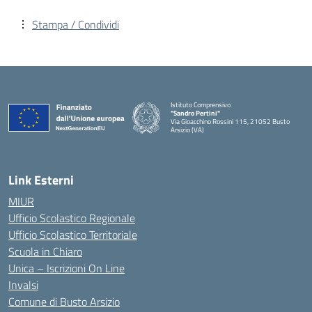
Stampa / Condividi
Istituto Comprensivo
"Sandro Pertini"
Via Gioacchino Rossini 115, 21052 Busto
Arsizio (VA)
Link Esterni
MIUR
Ufficio Scolastico Regionale
Ufficio Scolastico Territoriale
Scuola in Chiaro
Unica – Iscrizioni On Line
Invalsi
Comune di Busto Arsizio