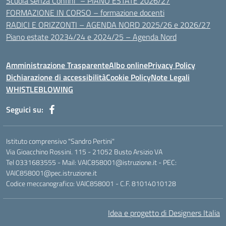
Scuola senza Confini” – PIANO ESTATE 2026/27
FORMAZIONE IN CORSO – formazione docenti
RADICI E ORIZZONTI – AGENDA NORD 2025/26 e 2026/27
Piano estate 20234/24 e 2024/25 – Agenda Nord
Amministrazione Trasparente
Albo online
Privacy Policy
Dichiarazione di accessibilità
Cookie Policy
Note Legali
WHISTLEBLOWING
Seguici su:
Istituto comprensivo "Sandro Pertini"
Via Gioacchino Rossini. 115 - 21052 Busto Arsizio VA
Tel 0331683555 - Mail: VAIC858001@istruzione.it - PEC:
VAIC858001@pec.istruzione.it
Codice meccanografico: VAIC858001 - C.F. 81014010128
Idea e progetto di Designers Italia