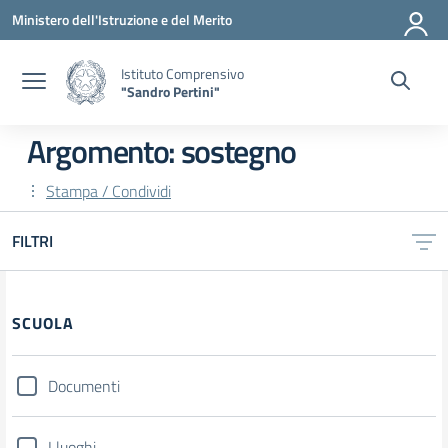
Vai ai contenuti
Vai al menu di navigazione
Vai al footer
Ministero dell'Istruzione e del Merito
Istituto Comprensivo
"Sandro Pertini"
Argomento: sostegno
Stampa / Condividi
FILTRI
SCUOLA
Documenti
I luoghi