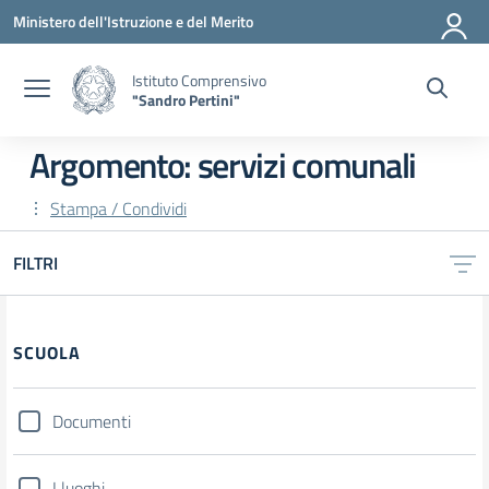
Vai ai contenuti
Vai al menu di navigazione
Vai al footer
Ministero dell'Istruzione e del Merito
Istituto Comprensivo
"Sandro Pertini"
Argomento: servizi comunali
Stampa / Condividi
FILTRI
SCUOLA
Documenti
I luoghi