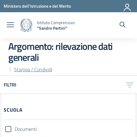
Vai ai contenuti
Vai al menu di navigazione
Vai al footer
Ministero dell'Istruzione e del Merito
Istituto Comprensivo
"Sandro Pertini"
Argomento: rilevazione dati
generali
Stampa / Condividi
FILTRI
SCUOLA
Documenti