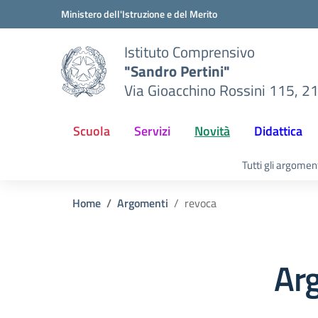
Vai ai contenuti
Vai al menu di navigazione
Vai al footer
Ministero dell'Istruzione e del Merito
Istituto Comprensivo
"Sandro Pertini"
Via Gioacchino Rossini 115, 2
Scuola
Servizi
Novità
Didattica
Tutti gli argomen
Home
Argomenti
revoca
Ar