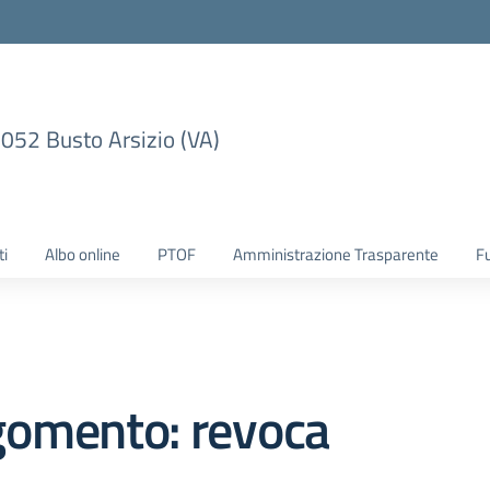
1052 Busto Arsizio (VA)
ti
Albo online
PTOF
Amministrazione Trasparente
F
gomento: revoca