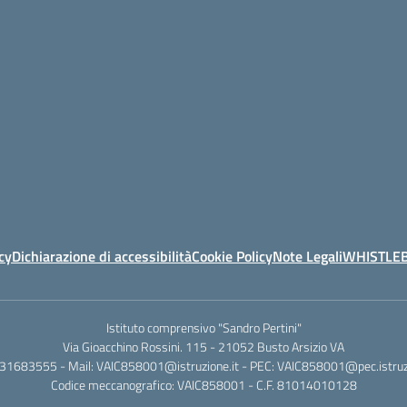
cy
Dichiarazione di accessibilità
Cookie Policy
Note Legali
WHISTLE
Istituto comprensivo "Sandro Pertini"
Via Gioacchino Rossini. 115 - 21052 Busto Arsizio VA
331683555 - Mail: VAIC858001@istruzione.it - PEC: VAIC858001@pec.istruzi
Codice meccanografico: VAIC858001 - C.F. 81014010128