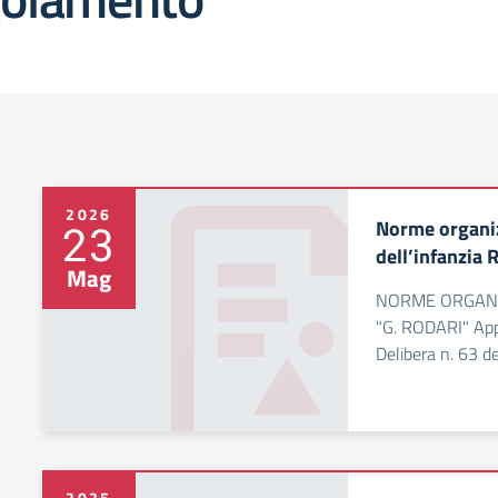
2026
Norme organiz
23
dell’infanzia 
Mag
NORME ORGANI
"G. RODARI" Appr
Delibera n. 63 
2025