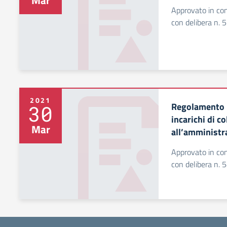
Mar
Approvato in con
con delibera n. 
2021
Regolamento p
30
incarichi di c
Mar
all’amministr
Approvato in con
con delibera n. 