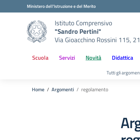
Vai ai contenuti
Vai al menu di navigazione
Vai al footer
Ministero dell'Istruzione e del Merito
Istituto Comprensivo
"Sandro Pertini"
Via Gioacchino Rossini 115, 2
Scuola
Servizi
Novità
Didattica
Tutti gli argomen
Home
Argomenti
regolamento
Ar
re