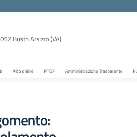
1052 Busto Arsizio (VA)
ti
Albo online
PTOF
Amministrazione Trasparente
F
gomento:
golamento