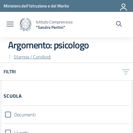
Vai ai contenuti
Vai al menu di navigazione
Vai al footer
Ministero dell'Istruzione e del Merito
Istituto Comprensivo
"Sandro Pertini"
Argomento: psicologo
Stampa / Condividi
FILTRI
SCUOLA
Documenti
I luoghi