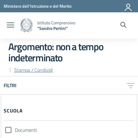
Vai ai contenuti
Vai al menu di navigazione
Vai al footer
Ministero dell'Istruzione e del Merito
Istituto Comprensivo
"Sandro Pertini"
Argomento: non a tempo
indeterminato
Stampa / Condividi
FILTRI
SCUOLA
Documenti