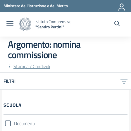
Vai ai contenuti
Vai al menu di navigazione
Vai al footer
Ministero dell'Istruzione e del Merito
Istituto Comprensivo
"Sandro Pertini"
Argomento: nomina
commissione
Stampa / Condividi
FILTRI
SCUOLA
Documenti