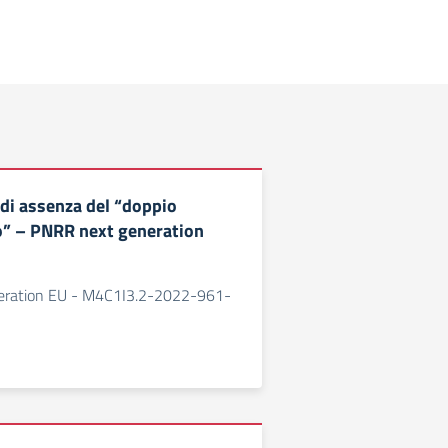
 di assenza del “doppio
o” – PNRR next generation
ration EU - M4C1I3.2-2022-961-