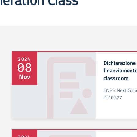
2024
Dichiarazione
08
finanziament
Nov
classroom
PNRR Next Gene
P-10377
2024