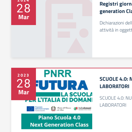
Registri giorn
28
generation Cl
Mar
Dichiarazioni del
attività in oggett
2023
SCUOLE 4.0: 
28
LABORATORI
Mar
SCUOLE 4.0: N
LABORATORI