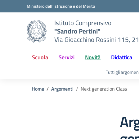
Vai ai contenuti
Vai al menu di navigazione
Vai al footer
Ministero dell'Istruzione e del Merito
Istituto Comprensivo
"Sandro Pertini"
Via Gioacchino Rossini 115, 2
Scuola
Servizi
Novità
Didattica
Tutti gli argomen
Home
Argomenti
Next generation Class
Ar
gen