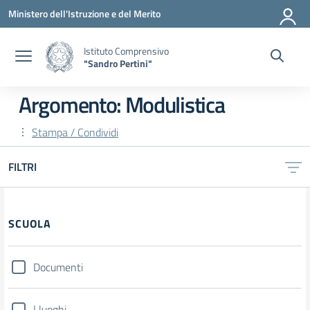
Vai ai contenuti
Vai al menu di navigazione
Vai al footer
Ministero dell'Istruzione e del Merito
Istituto Comprensivo
"Sandro Pertini"
Argomento: Modulistica
Stampa / Condividi
FILTRI
SCUOLA
Documenti
I luoghi