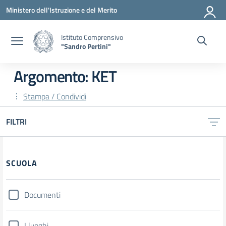
Vai ai contenuti
Vai al menu di navigazione
Vai al footer
Ministero dell'Istruzione e del Merito
Istituto Comprensivo
"Sandro Pertini"
Argomento: KET
Stampa / Condividi
FILTRI
SCUOLA
Documenti
I luoghi