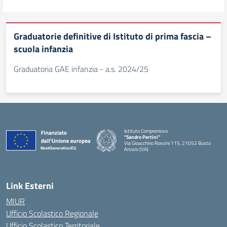
Graduatorie definitive di Istituto di prima fascia –
scuola infanzia
Graduatoria GAE infanzia - a.s. 2024/25
Istituto Comprensivo
"Sandro Pertini"
Via Gioacchino Rossini 115, 21052 Busto
Arsizio (VA)
Link Esterni
MIUR
Ufficio Scolastico Regionale
Ufficio Scolastico Territoriale