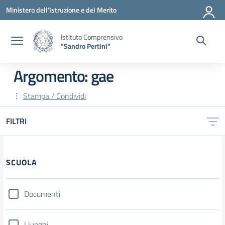
Vai ai contenuti
Vai al menu di navigazione
Vai al footer
Ministero dell'Istruzione e del Merito
Istituto Comprensivo
"Sandro Pertini"
Argomento: gae
Stampa / Condividi
FILTRI
SCUOLA
Documenti
I luoghi