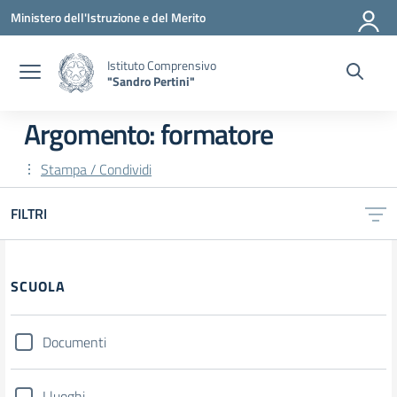
Vai ai contenuti
Vai al menu di navigazione
Vai al footer
Ministero dell'Istruzione e del Merito
Istituto Comprensivo
"Sandro Pertini"
Argomento: formatore
Stampa / Condividi
FILTRI
SCUOLA
Documenti
I luoghi