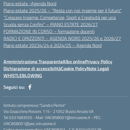
Piano estate -Agenda Nord
Piano estate 2025/26 – “Resta con noi: insieme per il futuro”
“Crescere Insieme: Competenze, Sport e Creatività per una
Scuola senza Confini” – PIANO ESTATE 2026/27
FORMAZIONE IN CORSO – formazione docenti
RADICI E ORIZZONTI – AGENDA NORD 2025/26 e 2026/27
Piano estate 20234/24 e 2024/25 – Agenda Nord
Amministrazione Trasparente
Albo online
Privacy Policy
Dichiarazione di accessibilità
Cookie Policy
Note Legali
WHISTLEBLOWING
Seguici su:
Istituto comprensivo "Sandro Pertini"
Via Gioacchino Rossini. 115 - 21052 Busto Arsizio VA
Tel 0331683555 - Mail: VAIC858001@istruzione.it - PEC:
VAIC858001@pec.istruzione.it
Codice meccanografico: VAIC858001 - C.F. 81014010128