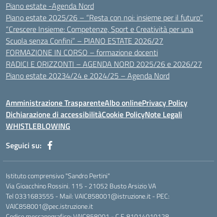
Piano estate -Agenda Nord
Piano estate 2025/26 – “Resta con noi: insieme per il futuro”
“Crescere Insieme: Competenze, Sport e Creatività per una
Scuola senza Confini” – PIANO ESTATE 2026/27
FORMAZIONE IN CORSO – formazione docenti
RADICI E ORIZZONTI – AGENDA NORD 2025/26 e 2026/27
Piano estate 20234/24 e 2024/25 – Agenda Nord
Amministrazione Trasparente
Albo online
Privacy Policy
Dichiarazione di accessibilità
Cookie Policy
Note Legali
WHISTLEBLOWING
Seguici su:
Istituto comprensivo "Sandro Pertini"
Via Gioacchino Rossini. 115 - 21052 Busto Arsizio VA
Tel 0331683555 - Mail: VAIC858001@istruzione.it - PEC:
VAIC858001@pec.istruzione.it
Codice meccanografico: VAIC858001 - C.F. 81014010128