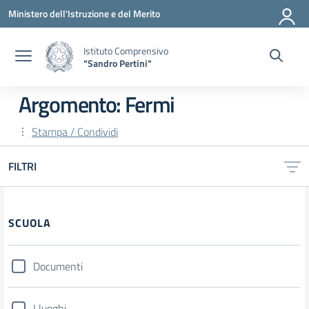
Vai ai contenuti
Vai al menu di navigazione
Vai al footer
Ministero dell'Istruzione e del Merito
Istituto Comprensivo
"Sandro Pertini"
Argomento: Fermi
Stampa / Condividi
FILTRI
SCUOLA
Documenti
I luoghi