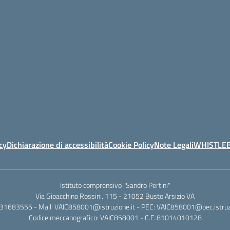
cy
Dichiarazione di accessibilità
Cookie Policy
Note Legali
WHISTLE
Istituto comprensivo "Sandro Pertini"
Via Gioacchino Rossini. 115 - 21052 Busto Arsizio VA
331683555 - Mail: VAIC858001@istruzione.it - PEC: VAIC858001@pec.istruzi
Codice meccanografico: VAIC858001 - C.F. 81014010128