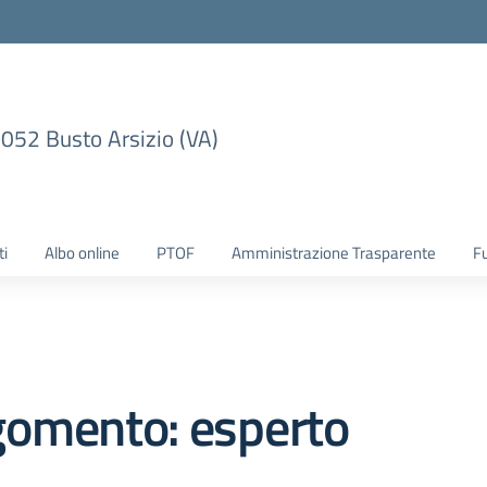
1052 Busto Arsizio (VA)
ti
Albo online
PTOF
Amministrazione Trasparente
F
gomento: esperto