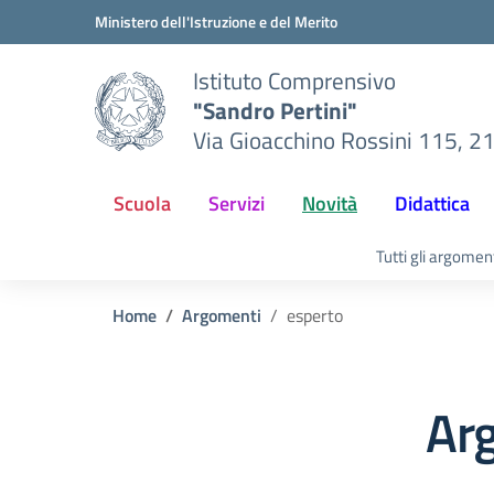
Vai ai contenuti
Vai al menu di navigazione
Vai al footer
Ministero dell'Istruzione e del Merito
Istituto Comprensivo
"Sandro Pertini"
Via Gioacchino Rossini 115, 2
Scuola
Servizi
Novità
Didattica
Tutti gli argomen
Home
Argomenti
esperto
Ar