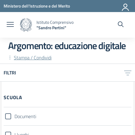
Vai ai contenuti
Vai al menu di navigazione
Vai al footer
Ministero dell'Istruzione e del Merito
Istituto Comprensivo
"Sandro Pertini"
Argomento: educazione digitale
Stampa / Condividi
FILTRI
SCUOLA
Documenti
I luoghi