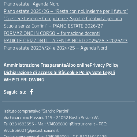
Piano estate -Agenda Nord
Piano estate 2025/26 – “Resta con noi: insieme per il futuro”
“Crescere Insieme: Competenze, Sport e Creatività per una
Scuola senza Confini” – PIANO ESTATE 2026/27
FORMAZIONE IN CORSO – formazione docenti
RADICI E ORIZZONTI – AGENDA NORD 2025/26 e 2026/27
Piano estate 20234/24 e 2024/25 – Agenda Nord
Amministrazione Trasparente
Albo online
Privacy Policy
Dichiarazione di accessibilità
Cookie Policy
Note Legali
WHISTLEBLOWING
Seguici su:
Istituto comprensivo "Sandro Pertini"
Via Gioacchino Rossini. 115 - 21052 Busto Arsizio VA
Tel 0331683555 - Mail: VAIC858001@istruzione.it - PEC:
VAIC858001@pec.istruzione.it
Codice meccanografico: VAIC858001 - C.F. 81014010128