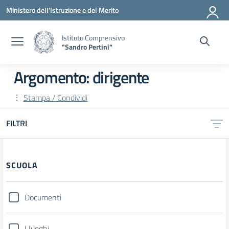
Vai ai contenuti
Vai al menu di navigazione
Vai al footer
Ministero dell'Istruzione e del Merito
Istituto Comprensivo
"Sandro Pertini"
Argomento: dirigente
Stampa / Condividi
FILTRI
SCUOLA
Documenti
I luoghi