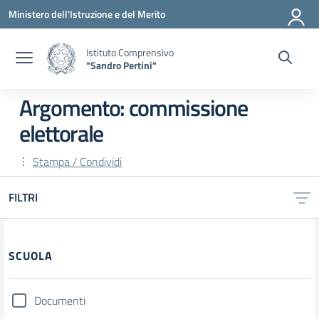
Vai ai contenuti
Vai al menu di navigazione
Vai al footer
Ministero dell'Istruzione e del Merito
Istituto Comprensivo
"Sandro Pertini"
Argomento: commissione
elettorale
Stampa / Condividi
FILTRI
SCUOLA
Documenti