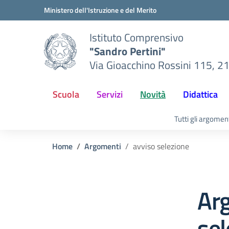
Vai ai contenuti
Vai al menu di navigazione
Vai al footer
Ministero dell'Istruzione e del Merito
Istituto Comprensivo
"Sandro Pertini"
Via Gioacchino Rossini 115, 2
Scuola
Servizi
Novità
Didattica
Tutti gli argomen
Home
Argomenti
avviso selezione
Ar
sel