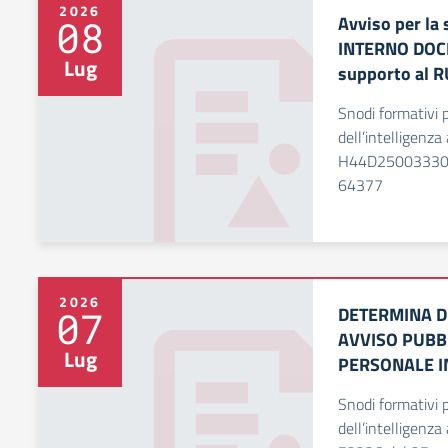
2026
Avviso per la 
08
INTERNO DOCEN
Lug
supporto al 
Snodi formativi pe
dell’intelligenza 
H44D25003330
64377
2026
DETERMINA DI
07
AVVISO PUBBL
Lug
PERSONALE I
Snodi formativi pe
dell’intelligenza 