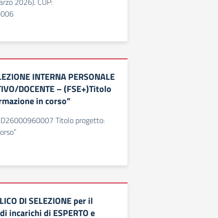
rzo 2026). CUP:
0006
ELEZIONE INTERNA PERSONALE
VO/DOCENTE – (FSE+)Titolo
rmazione in corso”
4D26000960007 Titolo progetto:
orso”
ICO DI SELEZIONE per il
di incarichi di ESPERTO e