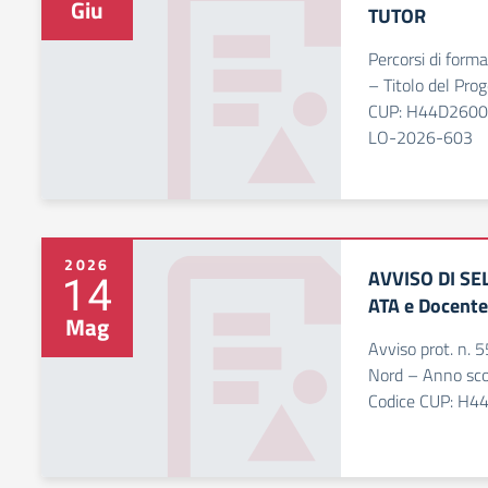
Giu
TUTOR
Percorsi di form
– Titolo del P
CUP: H44D2600
LO-2026-603
2026
AVVISO DI S
14
ATA e Docente
Mag
Avviso prot. n.
Nord – Anno sc
Codice CUP: H