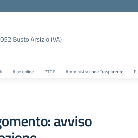
1052 Busto Arsizio (VA)
ti
Albo online
PTOF
Amministrazione Trasparente
F
gomento: avviso
ezione