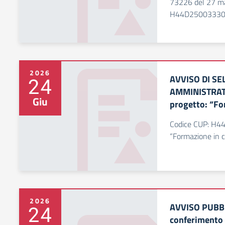
73226 del 27 ma
H44D2500333
2026
AVVISO DI S
24
AMMINISTRATI
Giu
progetto: “Fo
Codice CUP: H4
“Formazione in c
2026
AVVISO PUBBL
24
conferimento 