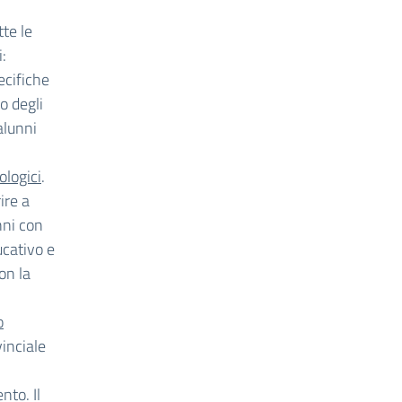
tte le
i:
pecifiche
o degli
 alunni
ologici
.
ire a
nni con
ucativo e
on la
o
vinciale
nto. Il