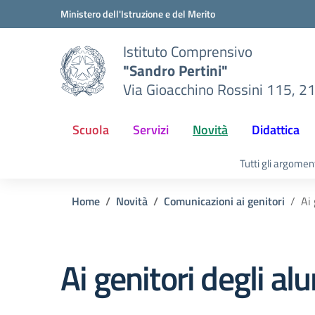
Vai ai contenuti
Vai al menu di navigazione
Vai al footer
Ministero dell'Istruzione e del Merito
Istituto Comprensivo
"Sandro Pertini"
Via Gioacchino Rossini 115, 2
Scuola
Servizi
Novità
Didattica
Tutti gli argomen
Home
Novità
Comunicazioni ai genitori
Ai 
Ai genitori degli alu