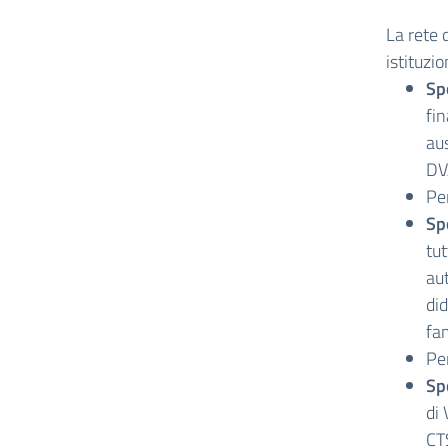
La rete 
istituzio
Spo
fin
aus
DV
Per
Sp
tut
au
did
fam
Per
Sp
di 
CTS