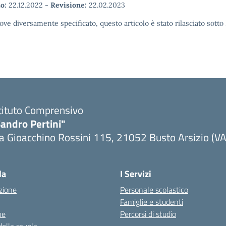
o:
22.12.2022
-
Revisione:
22.02.2023
ove diversamente specificato, questo articolo è stato rilasciato sott
tituto Comprensivo
andro Pertini"
a Gioacchino Rossini 115, 21052 Busto Arsizio (VA
la
I Servizi
zione
Personale scolastico
Famiglie e studenti
ne
Percorsi di studio