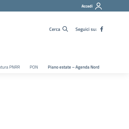
Accedi
Cerca
Seguici su:
utura PNRR
PON
Piano estate – Agenda Nord