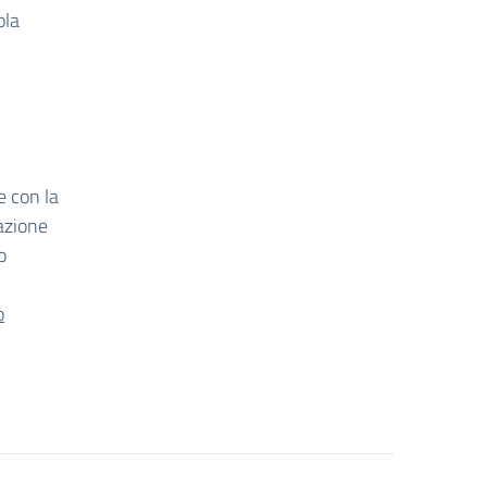
ola
e con la
azione
o
.
o