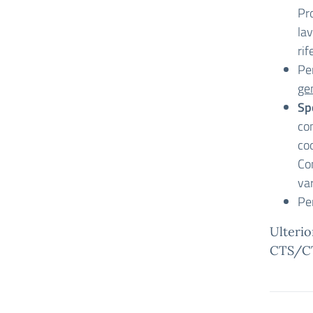
Pro
lav
rif
Per
gen
Spo
con
co
Con
var
Per
Ulterio
CTS/C