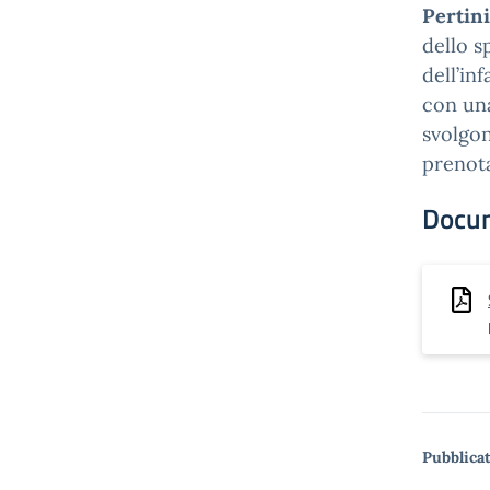
Pertini
dello s
dell’in
con una
svolgon
prenota
Docu
Pubblicat