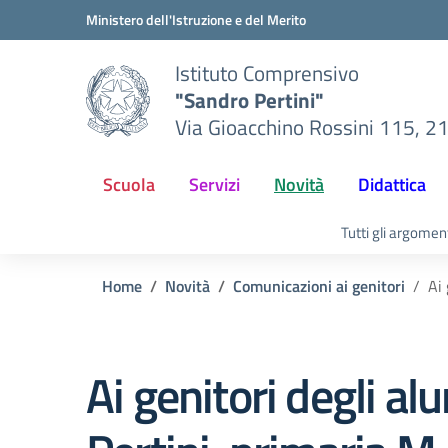
Vai ai contenuti
Vai al menu di navigazione
Vai al footer
Ministero dell'Istruzione e del Merito
Istituto Comprensivo
"Sandro Pertini"
Via Gioacchino Rossini 115, 2
Scuola
Servizi
Novità
Didattica
Tutti gli argomen
Home
Novità
Comunicazioni ai genitori
Ai 
Ai genitori degli al