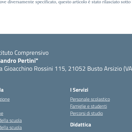
ove diversamente specificato, questo articolo è stato rilasciato sott
tituto Comprensivo
andro Pertini"
a Gioacchino Rossini 115, 21052 Busto Arsizio (VA
la
I Servizi
zione
Personale scolastico
Famiglie e studenti
ne
Percorsi di studio
della scuola
Didattica
della scuola