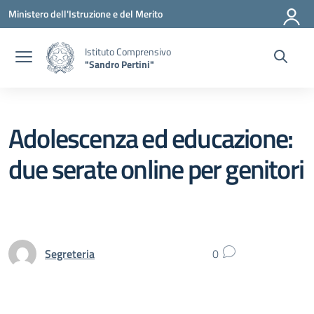
Vai ai contenuti
Vai al menu di navigazione
Vai al footer
Ministero dell'Istruzione e del Merito
Istituto Comprensivo
"Sandro Pertini"
Adolescenza ed educazione:
due serate online per genitori
Segreteria
0