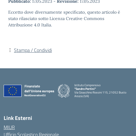
Pubblicato:
17.05.2023
-
Revisione:
17.05.2023
Eccetto dove diversamente specificato, questo articolo è
stato rilasciato sotto Licenza Creative Commons
Attribuzione 4.0 Italia.
Stampa / Condividi
Istituto Comprensivo
"Sandro Pertini"
Via Gioacchino Rossini 115, 21052 Busto
Arsizio (VA)
Link Esterni
MIUR
Ufficio Scolastico Regionale