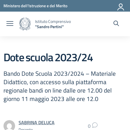
Vai ai contenuti
Vai al menu di navigazione
Vai al footer
Ministero dell'Istruzione e del Merito
Istituto Comprensivo
"Sandro Pertini"
Dote scuola 2023/24
Bando Dote Scuola 2023/2024 – Materiale
Didattico, con accesso sulla piattaforma
regionale bandi on line dalle ore 12.00 del
giorno 11 maggio 2023 alle ore 12.0
SABRINA DELUCA
0
Docente