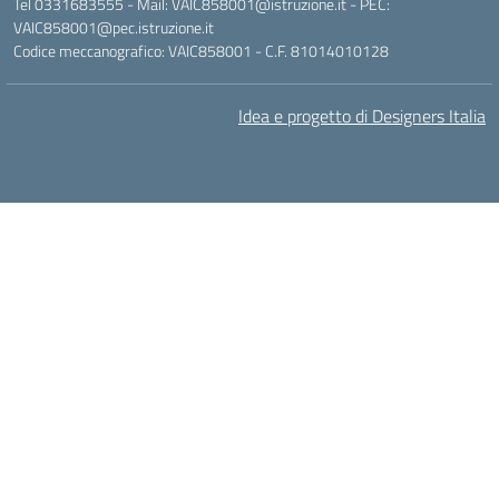
Tel 0331683555 - Mail: VAIC858001@istruzione.it - PEC:
VAIC858001@pec.istruzione.it
Codice meccanografico: VAIC858001 - C.F. 81014010128
Idea e progetto di Designers Italia