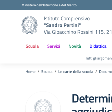
Vai ai contenuti
Vai al menu di navigazione
Vai al footer
Ministero dell'Istruzione e del Merito
Istituto Comprensivo
"Sandro Pertini"
Via Gioacchino Rossini 115, 2
Scuola
Servizi
Novità
Didattica
Tutti gli argomen
Home
Scuola
Le carte della scuola
Docume
Determi
aggiudi