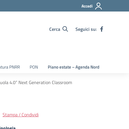
Accedi
Cerca
Seguici su:
utura PNRR
PON
Piano estate – Agenda Nord
cuola 4.0” Next Generation Classroom
Stampa / Condividi
ipologia