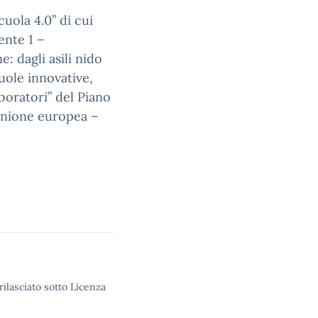
uola 4.0” di cui
ente 1 –
e: dagli asili nido
uole innovative,
boratori” del Piano
’Unione europea –
rilasciato sotto Licenza