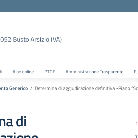
1052 Busto Arsizio (VA)
ti
Albo online
PTOF
Amministrazione Trasparente
F
nto Generico
Determina di aggiudicazione definitiva -Piano “S
na di
cazione
T