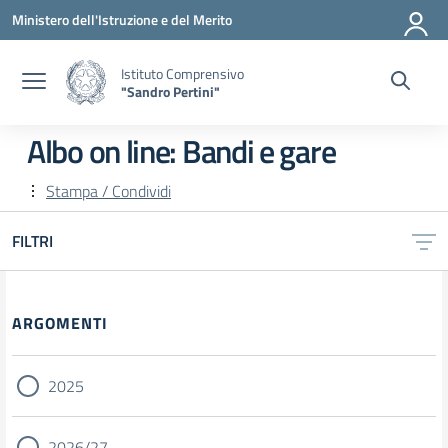
Vai ai contenuti
Vai al menu di navigazione
Vai al footer
Ministero dell'Istruzione e del Merito
Istituto Comprensivo
"Sandro Pertini"
Albo on line:
Bandi e gare
Stampa / Condividi
FILTRI
ARGOMENTI
2025
2026/27