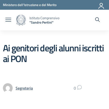
Vai ai contenuti
Vai al menu di navigazione
Vai al footer
Ministero dell'Istruzione e del Merito
Istituto Comprensivo
"Sandro Pertini"
Ai genitori degli alunni iscritti
ai PON
Segreteria
0