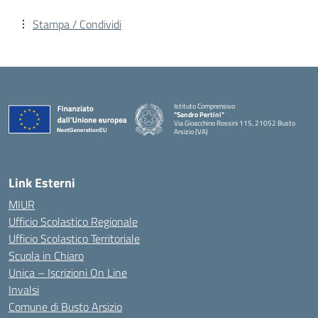
Stampa / Condividi
Istituto Comprensivo
"Sandro Pertini"
Via Gioacchino Rossini 115, 21052 Busto
Arsizio (VA)
Link Esterni
MIUR
Ufficio Scolastico Regionale
Ufficio Scolastico Territoriale
Scuola in Chiaro
Unica – Iscrizioni On Line
Invalsi
Comune di Busto Arsizio