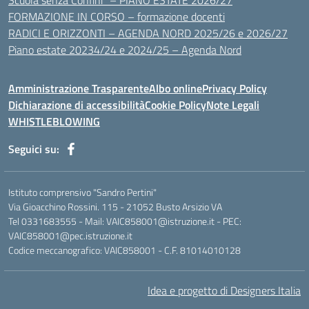
Scuola senza Confini” – PIANO ESTATE 2026/27
FORMAZIONE IN CORSO – formazione docenti
RADICI E ORIZZONTI – AGENDA NORD 2025/26 e 2026/27
Piano estate 20234/24 e 2024/25 – Agenda Nord
Amministrazione Trasparente
Albo online
Privacy Policy
Dichiarazione di accessibilità
Cookie Policy
Note Legali
WHISTLEBLOWING
Seguici su:
Istituto comprensivo "Sandro Pertini"
Via Gioacchino Rossini. 115 - 21052 Busto Arsizio VA
Tel 0331683555 - Mail: VAIC858001@istruzione.it - PEC:
VAIC858001@pec.istruzione.it
Codice meccanografico: VAIC858001 - C.F. 81014010128
Idea e progetto di Designers Italia