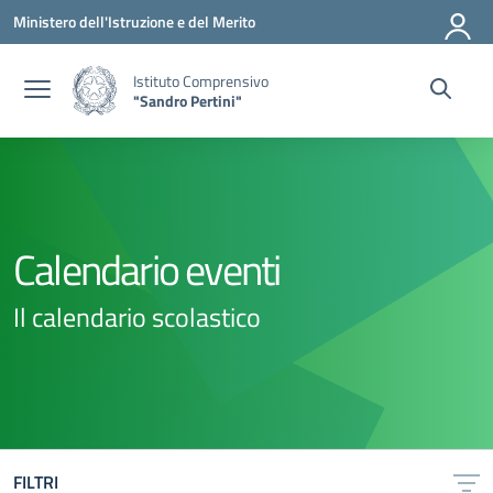
Vai ai contenuti
Vai al menu di navigazione
Vai al footer
Ministero dell'Istruzione e del Merito
Istituto Comprensivo
"Sandro Pertini"
Calendario eventi
Il calendario scolastico
FILTRI