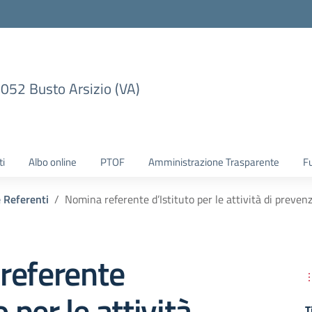
1052 Busto Arsizio (VA)
ti
Albo online
PTOF
Amministrazione Trasparente
F
 Referenti
Nomina referente d’Istituto per le attività di preven
referente
o per le attività
T