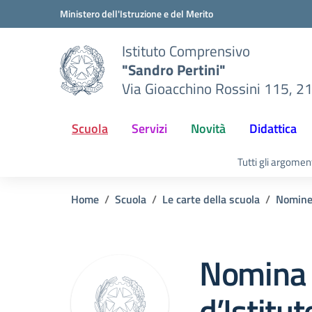
Vai ai contenuti
Vai al menu di navigazione
Vai al footer
Ministero dell'Istruzione e del Merito
Istituto Comprensivo
"Sandro Pertini"
Via Gioacchino Rossini 115, 2
Scuola
Servizi
Novità
Didattica
Tutti gli argomen
Home
Scuola
Le carte della scuola
Nomine
Nomina 
d’Istitut