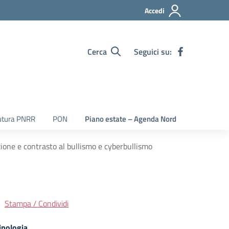
Accedi
Cerca
Seguici su:
utura PNRR
PON
Piano estate – Agenda Nord
zione e contrasto al bullismo e cyberbullismo
Stampa / Condividi
ipologia