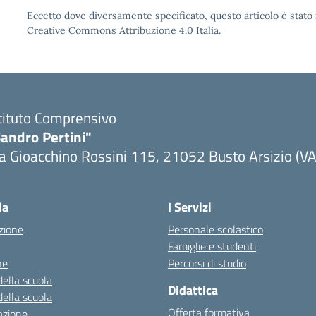
Eccetto dove diversamente specificato, questo articolo è stato 
Creative Commons Attribuzione 4.0 Italia.
tituto Comprensivo
andro Pertini"
a Gioacchino Rossini 115, 21052 Busto Arsizio (VA
la
I Servizi
zione
Personale scolastico
Famiglie e studenti
ne
Percorsi di studio
della scuola
Didattica
della scuola
Offerta formativa
azione