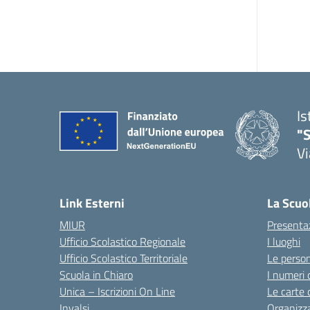
Is
"S
Vi
Link Esterni
La Scuo
MIUR
Presenta
Ufficio Scolastico Regionale
I luoghi
Ufficio Scolastico Territoriale
Le perso
Scuola in Chiaro
I numeri 
Unica – Iscrizioni On Line
Le carte 
Invalsi
Organizz