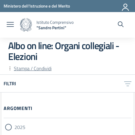
Vai ai contenuti
Vai al menu di navigazione
Vai al footer
Ministero dell'Istruzione e del Merito
Istituto Comprensivo
"Sandro Pertini"
Albo on line:
Organi collegiali -
Elezioni
Stampa / Condividi
FILTRI
ARGOMENTI
2025