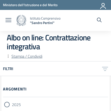
Vai ai contenuti
Vai al menu di navigazione
Vai al footer
Ministero dell'Istruzione e del Merito
Istituto Comprensivo
"Sandro Pertini"
Albo on line:
Contrattazione
integrativa
Stampa / Condividi
FILTRI
ARGOMENTI
2025