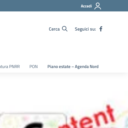
Accedi
Cerca
Seguici su:
utura PNRR
PON
Piano estate – Agenda Nord