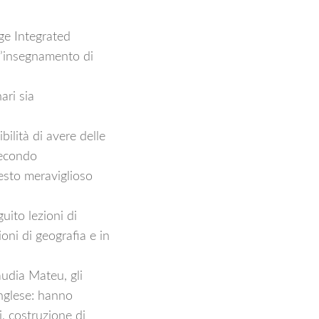
ge Integrated
l’insegnamento di
ari sia
ilità di avere delle
secondo
esto meraviglioso
guito lezioni di
oni di geografia e in
audia Mateu, gli
inglese: hanno
i, costruzione di