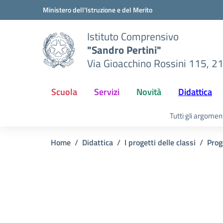
Vai ai contenuti
Vai al menu di navigazione
Vai al footer
Ministero dell'Istruzione e del Merito
Istituto Comprensivo
"Sandro Pertini"
Via Gioacchino Rossini 115, 2
Scuola
Servizi
Novità
Didattica
Tutti gli argomen
Home
Didattica
I progetti delle classi
Prog