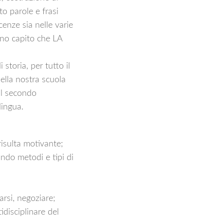
o parole e frasi
cenze sia nelle varie
nno capito che LA
 storia, per tutto il
ella nostra scuola
il secondo
lingua.
risulta motivante;
zando metodi e tipi di
arsi, negoziare;
disciplinare del