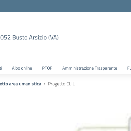
1052 Busto Arsizio (VA)
ti
Albo online
PTOF
Amministrazione Trasparente
F
etto area umanistica
Progetto CLIL