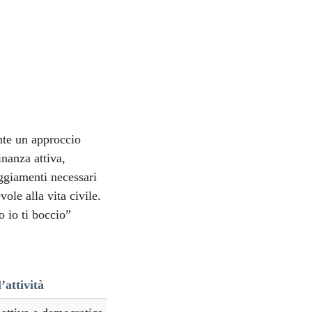
nte un approccio
inanza attiva,
eggiamenti necessari
ole alla vita civile.
o io ti boccio”
’attività