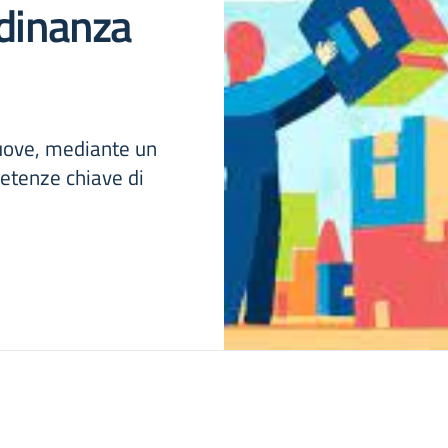
adinanza
muove, mediante un
petenze chiave di