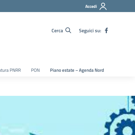
Accedi
Cerca
Seguici su:
utura PNRR
PON
Piano estate – Agenda Nord