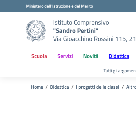
Vai ai contenuti
Vai al menu di navigazione
Vai al footer
Ministero dell'Istruzione e del Merito
Istituto Comprensivo
"Sandro Pertini"
Via Gioacchino Rossini 115, 2
Scuola
Servizi
Novità
Didattica
Tutti gli argomen
Home
Didattica
I progetti delle classi
Altr