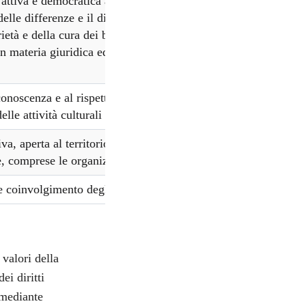
attiva e democratica attraverso la valorizzazione
delle differenze e il dialogo tra le culture, il sostegno
rietà e della cura dei beni comuni e della consapevolezza dei
in materia giuridica ed economico-finanziaria e di
noscenza e al rispetto della legalità, della sostenibilità
lle attività culturali
va, aperta al territorio e in grado di sviluppare e aumentare
e, comprese le organizzazioni del terzo settore e le imprese
 e coinvolgimento degli alunni e degli studenti
 valori della
ei diritti
 mediante