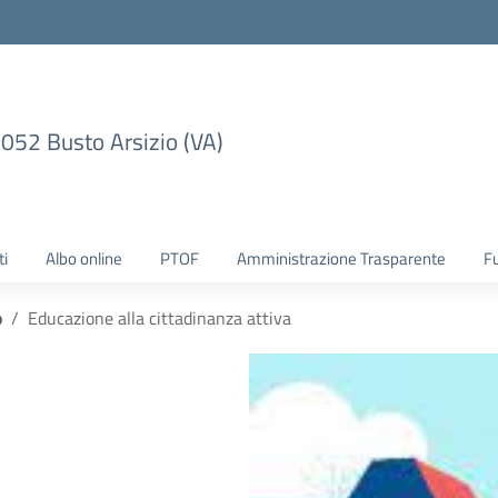
1052 Busto Arsizio (VA)
ti
Albo online
PTOF
Amministrazione Trasparente
F
o
Educazione alla cittadinanza attiva