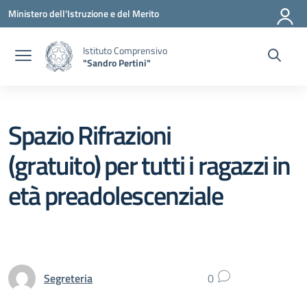
Vai ai contenuti
Vai al menu di navigazione
Vai al footer
Ministero dell'Istruzione e del Merito
Istituto Comprensivo
"Sandro Pertini"
Spazio Rifrazioni
(gratuito) per tutti i ragazzi in
età preadolescenziale
Segreteria
0