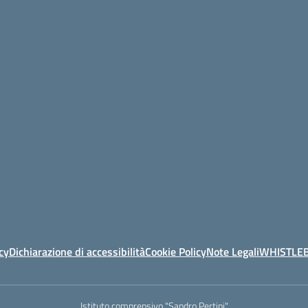
cy
Dichiarazione di accessibilità
Cookie Policy
Note Legali
WHISTLE
Istituto comprensivo "Sandro Pertini"