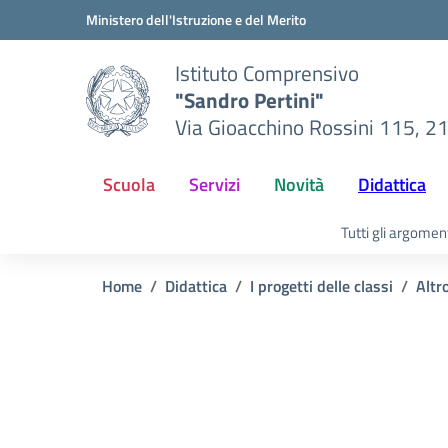
Vai ai contenuti
Vai al menu di navigazione
Vai al footer
Ministero dell'Istruzione e del Merito
Istituto Comprensivo
"Sandro Pertini"
Via Gioacchino Rossini 115, 2
Scuola
Servizi
Novità
Didattica
Tutti gli argomen
Home
Didattica
I progetti delle classi
Altr