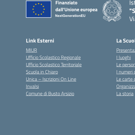
Is
"S
Vi
Link Esterni
La Scuo
MIUR
Presenta
Ufficio Scolastico Regionale
I luoghi
Ufficio Scolastico Territoriale
Le perso
Scuola in Chiaro
I numeri 
Unica – Iscrizioni On Line
Le carte 
Invalsi
Organizz
Comune di Busto Arsizio
La storia