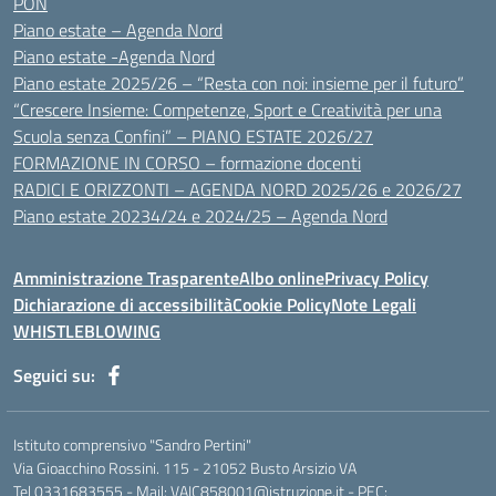
PON
Piano estate – Agenda Nord
Piano estate -Agenda Nord
Piano estate 2025/26 – “Resta con noi: insieme per il futuro”
“Crescere Insieme: Competenze, Sport e Creatività per una
Scuola senza Confini” – PIANO ESTATE 2026/27
FORMAZIONE IN CORSO – formazione docenti
RADICI E ORIZZONTI – AGENDA NORD 2025/26 e 2026/27
Piano estate 20234/24 e 2024/25 – Agenda Nord
Amministrazione Trasparente
Albo online
Privacy Policy
Dichiarazione di accessibilità
Cookie Policy
Note Legali
WHISTLEBLOWING
Seguici su:
Istituto comprensivo "Sandro Pertini"
Via Gioacchino Rossini. 115 - 21052 Busto Arsizio VA
Tel 0331683555 - Mail: VAIC858001@istruzione.it - PEC: