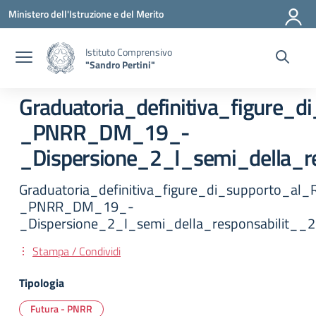
Vai ai contenuti
Vai al menu di navigazione
Vai al footer
Ministero dell'Istruzione e del Merito
Istituto Comprensivo
"Sandro Pertini"
Graduatoria_definitiva_figure_
_PNRR_DM_19_-
_Dispersione_2_I_semi_della_re
Graduatoria_definitiva_figure_di_supporto_al
_PNRR_DM_19_-
_Dispersione_2_I_semi_della_responsabilit__2
Stampa / Condividi
Tipologia
Futura - PNRR