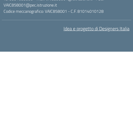
VAIC858001@pec.istruzione.it
Codice meccanografico: VAIC858001 - C.F. 81014010128
Idea e progetto di Designers Italia